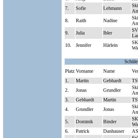
Sk
7.
Sofie
Lehmann
Am
Sk
8.
Raith
Nadine
Am
SV
9.
Julia
Ibler
Lau
SK
10.
Jennifer
Härlein
Wie
Schüle
Platz
Vorname
Name
Ve
1.
Martin
Gebhardt
TS
Sk
2.
Jonas
Grundler
Am
3.
Gebhardt
Martin
TS
Sk
4.
Grundler
Jonas
Am
SK
5.
Dominik
Binder
Wie
6.
Patrick
Danhauser
AS
Sp