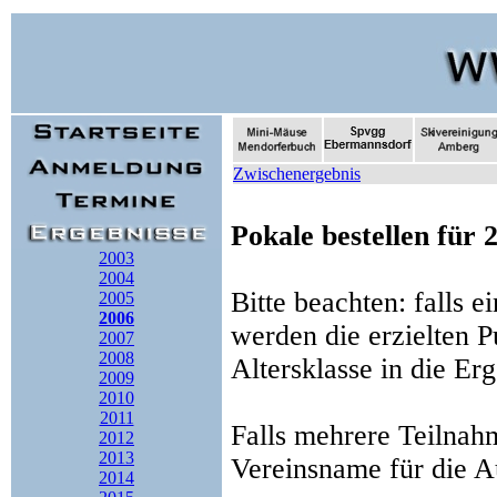
Zwischenergebnis
Pokale bestellen für 
2003
2004
Bitte beachten: falls 
2005
2006
werden die erzielten P
2007
2008
Altersklasse in die Erg
2009
2010
2011
Falls mehrere Teilnah
2012
2013
Vereinsname für die 
2014