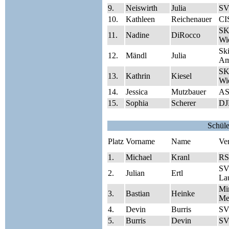
9.
Neiswirth
Julia
SV
10.
Kathleen
Reichenauer
CI
SK
11.
Nadine
DiRocco
Wie
Sk
12.
Mändl
Julia
Am
SK
13.
Kathrin
Kiesel
Wie
14.
Jessica
Mutzbauer
AS
15.
Sophia
Scherer
DJ
Schül
Platz
Vorname
Name
Ve
1.
Michael
Kranl
RS
SV
2.
Julian
Ertl
Lau
Mi
3.
Bastian
Heinke
Me
4.
Devin
Burris
SV
5.
Burris
Devin
SV