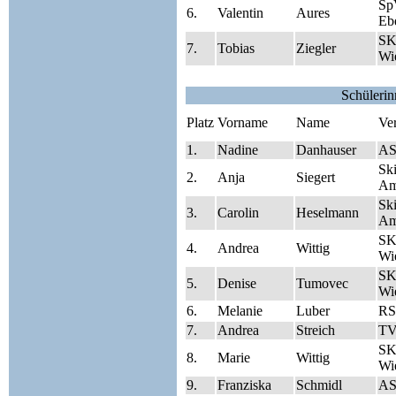
Sp
6.
Valentin
Aures
Eb
SK
7.
Tobias
Ziegler
Wie
Schüleri
Platz
Vorname
Name
Ve
1.
Nadine
Danhauser
AS
Sk
2.
Anja
Siegert
Am
Sk
3.
Carolin
Heselmann
Am
SK
4.
Andrea
Wittig
Wie
SK
5.
Denise
Tumovec
Wie
6.
Melanie
Luber
RS
7.
Andrea
Streich
TV
SK
8.
Marie
Wittig
Wie
9.
Franziska
Schmidl
AS