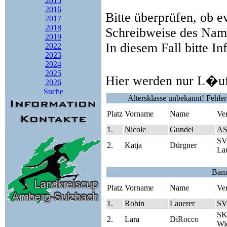
2015
2016
Bitte überprüfen, ob e
2017
2018
Schreibweise des Name
2019
In diesem Fall bitte I
2022
2023
2024
2025
Hier werden nur L�uf
2026
Suche
Altersklasse unbekannt! Fehle
Platz
Vorname
Name
Ve
1.
Nicole
Gundel
AS
SV
2.
Katja
Dürgner
Lau
Bamb
Platz
Vorname
Name
Ve
1.
Robin
Lauerer
SV
SK
2.
Lara
DiRocco
Wie