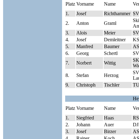
Platz
Vorname
Name
Ve
1.
Josef
Richthammer
SV
Sk
2.
Anton
Graml
Am
3.
Alois
Meier
SV
4.
Josef
Demleitner
KS
5.
Manfred
Baumer
AS
6.
Georg
Schertl
SV
SK
7.
Norbert
Wittig
Wie
SV
8.
Stefan
Herzog
Lau
9.
Christoph
Tischler
TU
He
Platz
Vorname
Name
Ve
1.
Siegfried
Haas
RS
2.
Johann
Auer
DJ
3.
Josef
Birzer
AS
4.
Rainer
Koch
AS