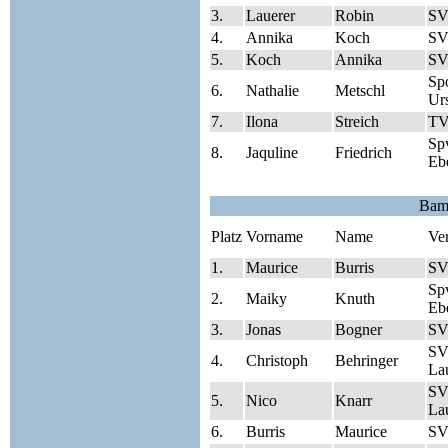
3.
Lauerer
Robin
SV
4.
Annika
Koch
SV
5.
Koch
Annika
SV
Sp
6.
Nathalie
Metschl
Ur
7.
Ilona
Streich
TV
Sp
8.
Jaquline
Friedrich
Eb
Bam
Platz
Vorname
Name
Ve
1.
Maurice
Burris
SV
Sp
2.
Maiky
Knuth
Eb
3.
Jonas
Bogner
SV
SV
4.
Christoph
Behringer
Lau
SV
5.
Nico
Knarr
Lau
6.
Burris
Maurice
SV