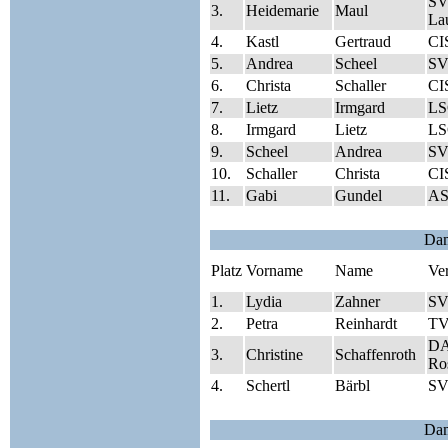
SV
3.
Heidemarie
Maul
Lau
4.
Kastl
Gertraud
CI
5.
Andrea
Scheel
SV
6.
Christa
Schaller
CI
7.
Lietz
Irmgard
LS
8.
Irmgard
Lietz
LS
9.
Scheel
Andrea
SV
10.
Schaller
Christa
CI
11.
Gabi
Gundel
AS
Da
Platz
Vorname
Name
Ve
1.
Lydia
Zahner
SV
2.
Petra
Reinhardt
TV
DA
3.
Christine
Schaffenroth
Ro
4.
Schertl
Bärbl
SV
Da