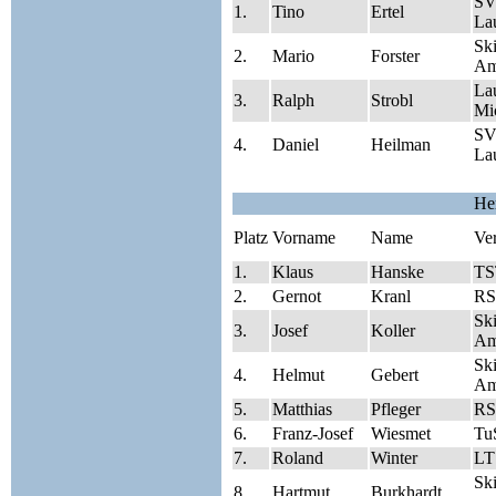
SV
1.
Tino
Ertel
Lau
Sk
2.
Mario
Forster
Am
La
3.
Ralph
Strobl
Mi
SV
4.
Daniel
Heilman
Lau
He
Platz
Vorname
Name
Ve
1.
Klaus
Hanske
TS
2.
Gernot
Kranl
RS
Sk
3.
Josef
Koller
Am
Sk
4.
Helmut
Gebert
Am
5.
Matthias
Pfleger
RS
6.
Franz-Josef
Wiesmet
Tu
7.
Roland
Winter
LT
Sk
8.
Hartmut
Burkhardt