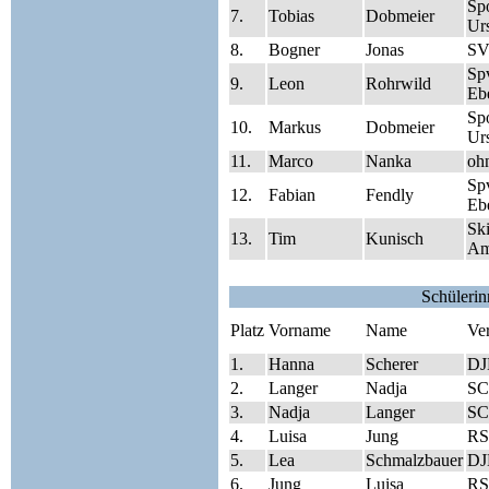
Sp
7.
Tobias
Dobmeier
Ur
8.
Bogner
Jonas
SV
Sp
9.
Leon
Rohrwild
Eb
Sp
10.
Markus
Dobmeier
Ur
11.
Marco
Nanka
oh
Sp
12.
Fabian
Fendly
Eb
Sk
13.
Tim
Kunisch
Am
Schüleri
Platz
Vorname
Name
Ve
1.
Hanna
Scherer
DJ
2.
Langer
Nadja
SC
3.
Nadja
Langer
SC
4.
Luisa
Jung
RS
5.
Lea
Schmalzbauer
DJ
6.
Jung
Luisa
RS