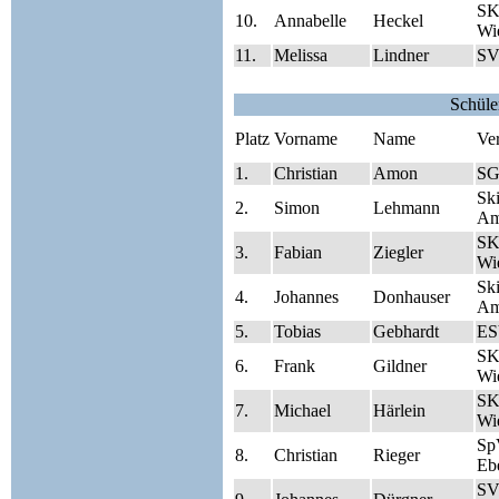
SK
10.
Annabelle
Heckel
Wie
11.
Melissa
Lindner
SV
Schüle
Platz
Vorname
Name
Ve
1.
Christian
Amon
SG
Sk
2.
Simon
Lehmann
Am
SK
3.
Fabian
Ziegler
Wie
Sk
4.
Johannes
Donhauser
Am
5.
Tobias
Gebhardt
ES
SK
6.
Frank
Gildner
Wie
SK
7.
Michael
Härlein
Wie
Sp
8.
Christian
Rieger
Eb
SV