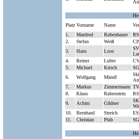
Am
He
Platz
Vorname
Name
Ve
1.
Manfred
Rubenbauer
RS
2.
Stefan
Weiß
CI
SV
3.
Hans
Loos
Lau
4.
Reiner
Luber
CV
5.
Michael
Kirsch
SG
Sk
6.
Wolfgang
Mändl
Am
7.
Markus
Zimmermann
TV
8.
Klaus
Rabenstein
RS
SK
9.
Achim
Gildner
Wie
10.
Bernhard
Streich
ES
11.
Christian
Pfab
SG
He