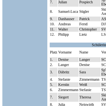
7.
Julian
Pospiech
Eb
Sk
8.
Samuel-Luca
Stigler
Am
9.
Danhauser
Patrick
AS
10.
Andreas
Ferstl
DJ
11.
Walter
Christopher
SV
12.
Philipp
Lietz
LS
Schüleri
Platz
Vorname
Name
Ve
1.
Denise
Langer
SC
2.
Langer
Denise
SC
Sp
3.
Däbritz
Sara
Eb
4.
Stefanie
Zimmermann
TS
5.
Kerstin
Weiß
SC
6.
Zimmermann
Stefanie
TS
Sk
7.
Siegert
Theresa
Am
8.
Julia
Neiswirth
SV