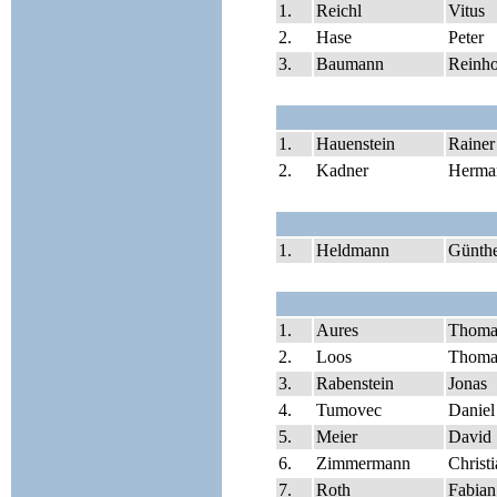
1.
Reichl
Vitus
2.
Hase
Peter
3.
Baumann
Reinho
1.
Hauenstein
Rainer
2.
Kadner
Herma
1.
Heldmann
Günth
1.
Aures
Thoma
2.
Loos
Thoma
3.
Rabenstein
Jonas
4.
Tumovec
Daniel
5.
Meier
David
6.
Zimmermann
Christ
7.
Roth
Fabian