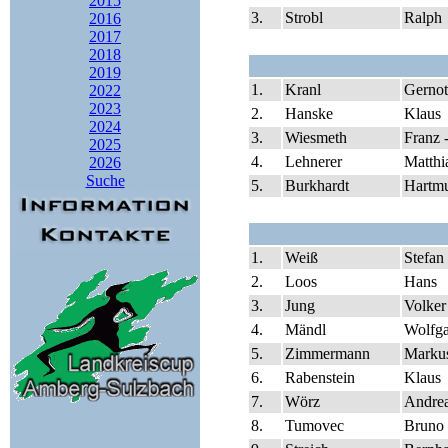
2015
3.
Strobl
Ralph
2016
2017
2018
2019
1.
Kranl
Gernot
2022
2023
2.
Hanske
Klaus
2024
3.
Wiesmeth
Franz -
2025
4.
Lehnerer
Matthi
2026
Suche
5.
Burkhardt
Hartm
1.
Weiß
Stefan
2.
Loos
Hans
3.
Jung
Volker
4.
Mändl
Wolfg
5.
Zimmermann
Marku
6.
Rabenstein
Klaus
7.
Wörz
Andre
8.
Tumovec
Bruno