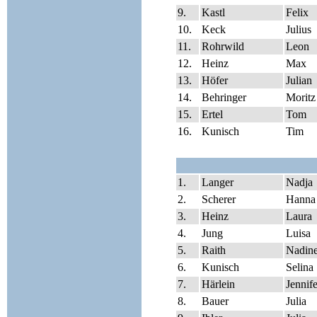
9.
Kastl
Felix
10.
Keck
Julius
11.
Rohrwild
Leon
12.
Heinz
Max
13.
Höfer
Julian
14.
Behringer
Moritz
15.
Ertel
Tom
16.
Kunisch
Tim
1.
Langer
Nadja
2.
Scherer
Hanna
3.
Heinz
Laura
4.
Jung
Luisa
5.
Raith
Nadin
6.
Kunisch
Selina
7.
Härlein
Jennife
8.
Bauer
Julia