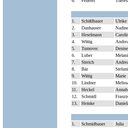
6.
Feuerer
Theres
1.
Schißlbauer
Ulrike
2.
Danhauser
Nadin
3.
Heselmann
Caroli
4.
Wittig
Andre
5.
Tumovec
Denise
6.
Luber
Melani
7.
Streich
Andre
8.
Bär
Stefan
9.
Wittig
Marie
10.
Lindner
Meliss
11.
Heckel
Annabe
12.
Schmidl
Franzi
13.
Heinke
Daniel
1.
Schmidbauer
Julia