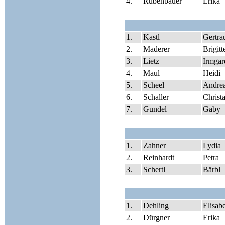
4.
Rubenbauer
Erika
1.
Kastl
Gertra
2.
Maderer
Brigitt
3.
Lietz
Irmgar
4.
Maul
Heidi
5.
Scheel
Andre
6.
Schaller
Christ
7.
Gundel
Gaby
1.
Zahner
Lydia
2.
Reinhardt
Petra
3.
Schertl
Bärbl
1.
Dehling
Elisab
2.
Dürgner
Erika