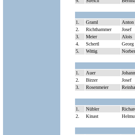
9.
Streich
Bernh
1.
Graml
Anton
2.
Richthammer
Josef
3.
Meier
Alois
4.
Schertl
Georg
5.
Wittig
Norber
1.
Auer
Johan
2.
Birzer
Josef
3.
Rosenmeier
Reinha
1.
Nübler
Richar
2.
Kinast
Helmu