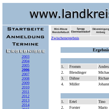
Zwischenergebnis
Ergebnis
2003
2004
2005
1.
Fromm
Andre
2006
2.
Blendinger
Michae
2007
3.
Dähne
Richar
2008
2009
4.
Müller
Johann
2010
2011
2012
2013
1.
Ertel
Tino
2014
2.
Forster
Mario