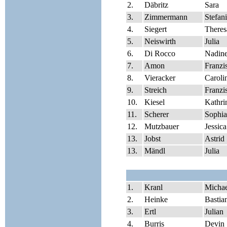
2.
Däbritz
Sara
3.
Zimmermann
Stefan
4.
Siegert
Theres
5.
Neiswirth
Julia
6.
Di Rocco
Nadin
7.
Amon
Franzi
8.
Vieracker
Caroli
9.
Streich
Franzi
10.
Kiesel
Kathri
11.
Scherer
Sophia
12.
Mutzbauer
Jessica
13.
Jobst
Astrid
13.
Mändl
Julia
1.
Kranl
Michae
2.
Heinke
Bastia
3.
Ertl
Julian
4.
Burris
Devin