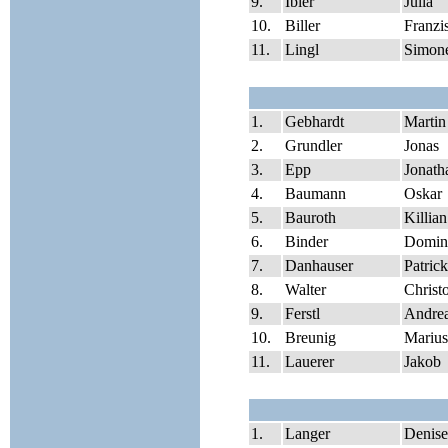
9.
Ibler
Julia
10.
Biller
Franzi
11.
Lingl
Simon
1.
Gebhardt
Martin
2.
Grundler
Jonas
3.
Epp
Jonath
4.
Baumann
Oskar
5.
Bauroth
Killian
6.
Binder
Domin
7.
Danhauser
Patrick
8.
Walter
Christ
9.
Ferstl
Andre
10.
Breunig
Marius
11.
Lauerer
Jakob
1.
Langer
Denise