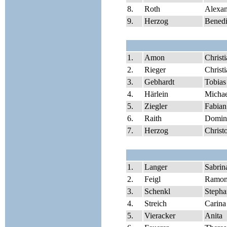
8.
Roth
Alexan
9.
Herzog
Benedi
1.
Amon
Christ
2.
Rieger
Christ
3.
Gebhardt
Tobias
4.
Härlein
Michae
5.
Ziegler
Fabian
6.
Raith
Domin
7.
Herzog
Christ
1.
Langer
Sabrin
2.
Feigl
Ramo
3.
Schenkl
Stepha
4.
Streich
Carina
5.
Vieracker
Anita