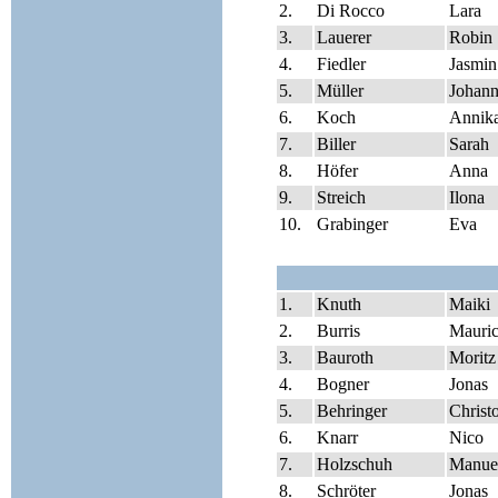
2.
Di Rocco
Lara
3.
Lauerer
Robin
4.
Fiedler
Jasmin
5.
Müller
Johan
6.
Koch
Annik
7.
Biller
Sarah
8.
Höfer
Anna
9.
Streich
Ilona
10.
Grabinger
Eva
1.
Knuth
Maiki
2.
Burris
Mauri
3.
Bauroth
Moritz
4.
Bogner
Jonas
5.
Behringer
Christ
6.
Knarr
Nico
7.
Holzschuh
Manue
8.
Schröter
Jonas