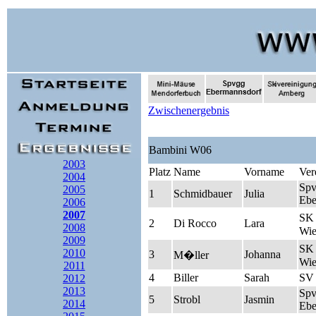
Zwischenergebnis
Bambini W06
2003
Platz
Name
Vorname
Ver
2004
Sp
2005
1
Schmidbauer
Julia
Ebe
2006
2007
SK 
2
Di Rocco
Lara
2008
Wie
2009
SK 
2010
3
Johanna
M�ller
Wie
2011
4
Biller
Sarah
SV
2012
2013
Sp
5
Strobl
Jasmin
2014
Ebe