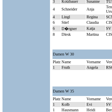
3
Kotzbauer
Susanne
TUS
Ten
4
Schneider
Anja
Urs
4
Lingl
Regina
SC
6
Stief
Claudia
CIS
6
Katja
SV 
D�rgner
8
Dlesk
Martina
CIS
Damen W 30
Platz
Name
Vorname
Ver
1
Fruth
Angela
RSC
Damen W 35
Platz
Name
Vorname
Ver
1
Kolb
Evi
SV 
1
Hausmann
Heidi
Berg