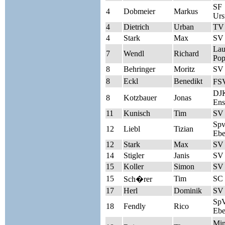
SF
4
Dobmeier
Markus
Urs
4
Dietrich
Urban
TV
4
Stark
Max
SV 
Lau
7
Wendl
Richard
Pop
8
Behringer
Moritz
SV 
8
Eckl
Benedikt
FS
DJK
8
Kotzbauer
Jonas
Ens
11
Kunisch
Tim
SV
Sp
12
Liebl
Tizian
Ebe
12
Stark
Max
SV 
14
Stigler
Janis
SV
15
Koller
Simon
SV
15
Tim
SC 
Sch�rer
17
Herl
Dominik
SV 
Sp
18
Fendly
Rico
Ebe
Mi