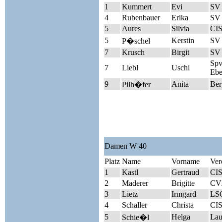
1
Kummert
Evi
SV
4
Rubenbauer
Erika
SV 
5
Aures
Silvia
CIS
5
Kerstin
SV 
P�schel
7
Krusch
Birgit
SV
Sp
7
Liebl
Uschi
Ebe
9
Anita
Berg
Pilh�fer
Damen W 40
Platz
Name
Vorname
Ver
1
Kastl
Gertraud
CIS
2
Maderer
Brigitte
CV
3
Lietz
Irmgard
LSG
4
Schaller
Christa
CIS
5
Helga
Lau
Schie�l