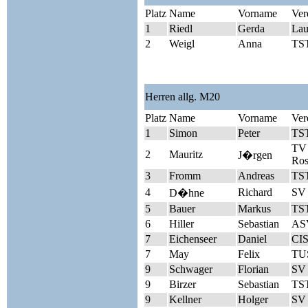
Platz
Name
Vorname
Ver
1
Riedl
Gerda
Lau
2
Weigl
Anna
TST
Herren allg. M20
Platz
Name
Vorname
Ver
1
Simon
Peter
TST
TV 
2
Mauritz
J�rgen
Ros
3
Fromm
Andreas
TST
4
Richard
SV 
D�hne
5
Bauer
Markus
TST
6
Hiller
Sebastian
AS
7
Eichenseer
Daniel
CIS
7
May
Felix
TUS
9
Schwager
Florian
SV
9
Birzer
Sebastian
TST
9
Kellner
Holger
SV 