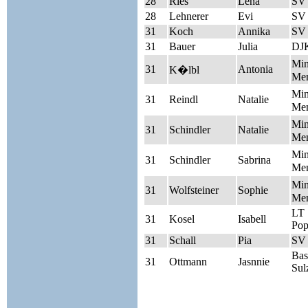
28
Ries
Lena
SV
28
Lehnerer
Evi
SV 
31
Koch
Annika
SV 
31
Bauer
Julia
DJK
Mi
31
Antonia
K�lbl
Men
Mi
31
Reindl
Natalie
Men
Mi
31
Schindler
Natalie
Men
Mi
31
Schindler
Sabrina
Men
Mi
31
Wolfsteiner
Sophie
Men
LT
31
Kosel
Isabell
Pop
31
Schall
Pia
SV 
Bas
31
Ottmann
Jasnnie
Sul