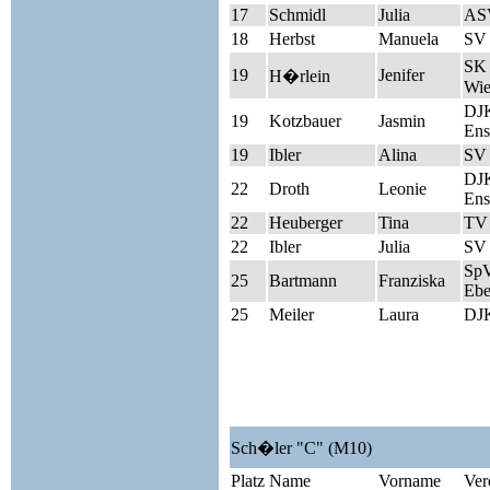
17
Schmidl
Julia
AS
18
Herbst
Manuela
SV 
SK 
19
Jenifer
H�rlein
Wie
DJK
19
Kotzbauer
Jasmin
Ens
19
Ibler
Alina
SV 
DJK
22
Droth
Leonie
Ens
22
Heuberger
Tina
TV
22
Ibler
Julia
SV 
Sp
25
Bartmann
Franziska
Ebe
25
Meiler
Laura
DJK
Sch�ler "C" (M10)
Platz
Name
Vorname
Ver