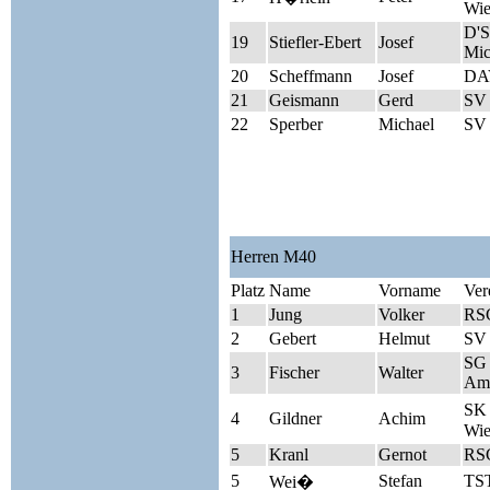
Wie
D'S
19
Stiefler-Ebert
Josef
Mic
20
Scheffmann
Josef
DAV
21
Geismann
Gerd
SV 
22
Sperber
Michael
SV 
Herren M40
Platz
Name
Vorname
Ver
1
Jung
Volker
RSC
2
Gebert
Helmut
SV
SG 
3
Fischer
Walter
Am
SK 
4
Gildner
Achim
Wie
5
Kranl
Gernot
RSC
5
Stefan
TST
Wei�