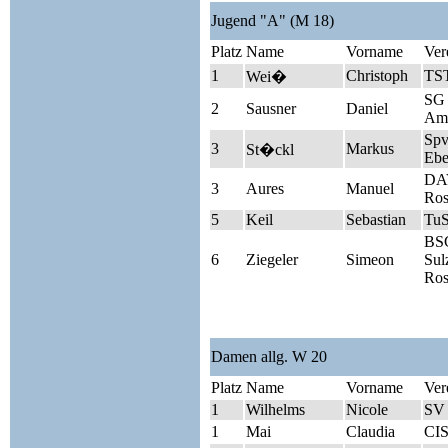
Jugend "A" (M 18)
Platz
Name
Vorname
Ver
1
Christoph
TST
Wei�
SG 
2
Sausner
Daniel
Am
Sp
3
Markus
St�ckl
Ebe
DAV
3
Aures
Manuel
Ros
5
Keil
Sebastian
TuS
BSG
6
Ziegeler
Simeon
Sul
Ros
Damen allg. W 20
Platz
Name
Vorname
Ver
1
Wilhelms
Nicole
SV
1
Mai
Claudia
CIS