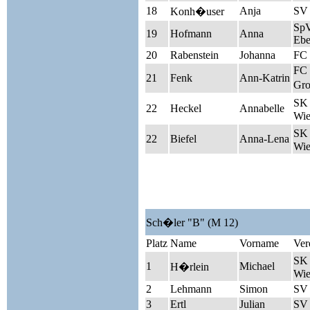
18
Anja
SV 
Konh�user
Sp
19
Hofmann
Anna
Ebe
20
Rabenstein
Johanna
FC 
FC
21
Fenk
Ann-Katrin
Gro
SK 
22
Heckel
Annabelle
Wie
SK 
22
Biefel
Anna-Lena
Wie
Sch�ler "B" (M 12)
Platz
Name
Vorname
Ver
SK 
1
Michael
H�rlein
Wie
2
Lehmann
Simon
SV
3
Ertl
Julian
SV 