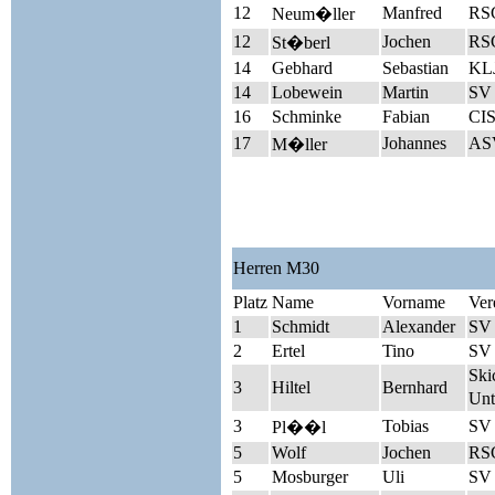
12
Manfred
RSC
Neum�ller
12
Jochen
RSG
St�berl
14
Gebhard
Sebastian
KLJ
14
Lobewein
Martin
SV 
16
Schminke
Fabian
CIS
17
Johannes
AS
M�ller
Herren M30
Platz
Name
Vorname
Ver
1
Schmidt
Alexander
SV
2
Ertel
Tino
SV 
Ski
3
Hiltel
Bernhard
Unt
3
Tobias
SV
Pl��l
5
Wolf
Jochen
RSC
5
Mosburger
Uli
SV 