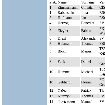
Platz
Name
Vorname
Ver
1
Zimmermann
Christian
CIS
1
Rabenstein
Jonas
RSC
3
Hofmann
Jan
RSC
4
Herzog
Benedict
SV 
SK 
5
Ziegler
Fabian
Wie
6
Drexl
Alexander
SV 
7
Hubmann
Thomas
FBF
TS
8
Bloch
Marius
K�
FC
8
Fenk
Daniel
Gro
TT
10
Hummel
Michael
K�
FC
10
Gebhardt
Florian
Gro
12
Patrick
TUS
G�tz
13
Kurczyk
Thomas
SV 
14
Manuel
SV 
Gie�mann