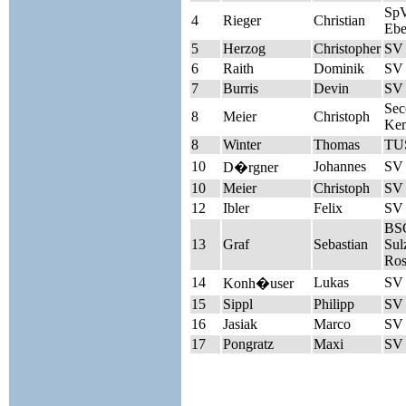
Sp
4
Rieger
Christian
Ebe
5
Herzog
Christopher
SV 
6
Raith
Dominik
SV
7
Burris
Devin
SV
Sec
8
Meier
Christoph
Kem
8
Winter
Thomas
TUS
10
Johannes
SV 
D�rgner
10
Meier
Christoph
SV
12
Ibler
Felix
SV 
BSG
13
Graf
Sebastian
Sul
Ros
14
Lukas
SV 
Konh�user
15
Sippl
Philipp
SV 
16
Jasiak
Marco
SV 
17
Pongratz
Maxi
SV 