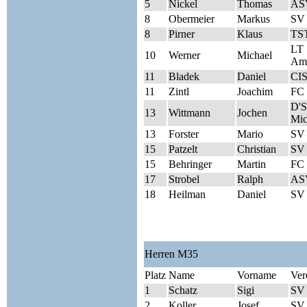
5
Nickel
Thomas
AS
8
Obermeier
Markus
SV 
8
Pirner
Klaus
TST
LT 
10
Werner
Michael
Am
11
Bladek
Daniel
CIS
11
Zintl
Joachim
FC 
D'S
13
Wittmann
Jochen
Mic
13
Forster
Mario
SV
15
Patzelt
Christian
SV 
15
Behringer
Martin
FC 
17
Strobel
Ralph
ASV
18
Heilman
Daniel
SV 
Herren M35
Platz
Name
Vorname
Ver
1
Schatz
Sigi
SV 
2
Koller
Josef
SV