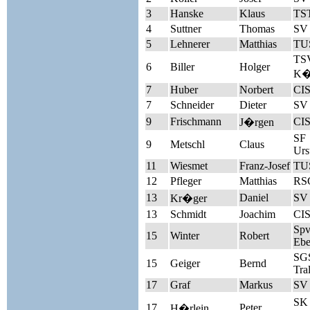
3
Hanske
Klaus
TST
4
Suttner
Thomas
SV 
5
Lehnerer
Matthias
TUS
TS
6
Biller
Holger
K�
7
Huber
Norbert
CIS
7
Schneider
Dieter
SV
9
Frischmann
CIS
J�rgen
SF
9
Metschl
Claus
Urs
11
Wiesmet
Franz-Josef
TUS
12
Pfleger
Matthias
RSG
13
Daniel
SV
Kr�ger
13
Schmidt
Joachim
CIS
Sp
15
Winter
Robert
Ebe
SGS
15
Geiger
Bernd
Tra
17
Graf
Markus
SV 
SK 
17
Peter
H�rlein