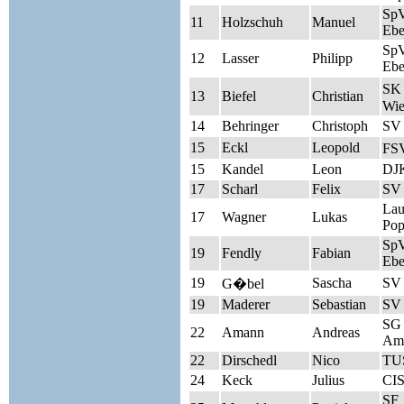
Sp
11
Holzschuh
Manuel
Ebe
Sp
12
Lasser
Philipp
Ebe
SK 
13
Biefel
Christian
Wie
14
Behringer
Christoph
SV 
15
Eckl
Leopold
FS
15
Kandel
Leon
DJK
17
Scharl
Felix
SV
Lau
17
Wagner
Lukas
Pop
Sp
19
Fendly
Fabian
Ebe
19
Sascha
SV
G�bel
19
Maderer
Sebastian
SV 
SG 
22
Amann
Andreas
Am
22
Dirschedl
Nico
TUS
24
Keck
Julius
CIS
SF