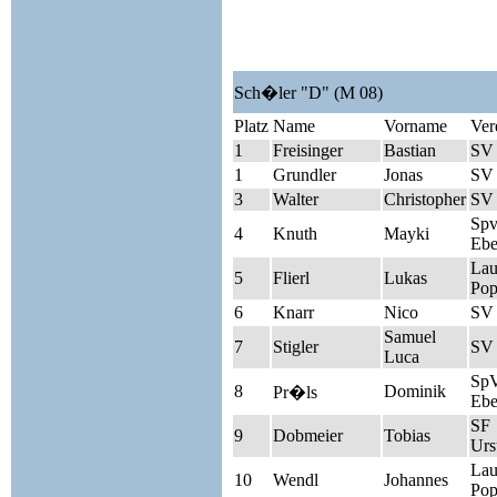
Sch�ler "D" (M 08)
Platz
Name
Vorname
Ver
1
Freisinger
Bastian
SV
1
Grundler
Jonas
SV
3
Walter
Christopher
SV
Sp
4
Knuth
Mayki
Ebe
Lau
5
Flierl
Lukas
Pop
6
Knarr
Nico
SV 
Samuel
7
Stigler
SV
Luca
Sp
8
Dominik
Pr�ls
Ebe
SF
9
Dobmeier
Tobias
Urs
Lau
10
Wendl
Johannes
Pop