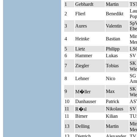
1
Gebhardt
Martin
TST
Lau
2
Flierl
Benedikt
Pop
Sp
3
Aures
Valentin
Ebe
Mi
4
Heinke
Bastian
Men
5
Lietz
Philipp
LSG
6
Hammer
Lukas
SV
SK 
7
Ziegler
Tobias
Wie
SG 
8
Lehner
Nico
Am
SK 
9
Max
M�ller
Wie
10
Danhauser
Patrick
AS
11
Nikolaus
SV
R�sl
11
Birner
Kilian
TUS
Mi
13
Delling
Martin
Men
13
Dietrich
Alexander
TV