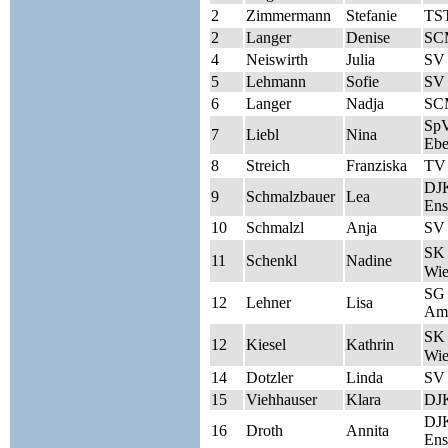
2
Zimmermann
Stefanie
TST
2
Langer
Denise
SC
4
Neiswirth
Julia
SV
5
Lehmann
Sofie
SV
6
Langer
Nadja
SC
Sp
7
Liebl
Nina
Ebe
8
Streich
Franziska
TV
DJK
9
Schmalzbauer
Lea
Ens
10
Schmalzl
Anja
SV
SK 
11
Schenkl
Nadine
Wie
SG 
12
Lehner
Lisa
Am
SK 
12
Kiesel
Kathrin
Wie
14
Dotzler
Linda
SV
15
Viehhauser
Klara
DJK
DJK
16
Droth
Annita
Ens