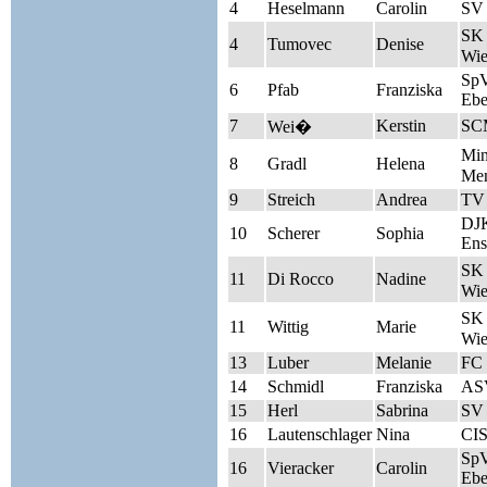
4
Heselmann
Carolin
SV
SK 
4
Tumovec
Denise
Wie
Sp
6
Pfab
Franziska
Ebe
7
Kerstin
SC
Wei�
Mi
8
Gradl
Helena
Men
9
Streich
Andrea
TV
DJK
10
Scherer
Sophia
Ens
SK 
11
Di Rocco
Nadine
Wie
SK 
11
Wittig
Marie
Wie
13
Luber
Melanie
FC 
14
Schmidl
Franziska
AS
15
Herl
Sabrina
SV 
16
Lautenschlager
Nina
CIS
Sp
16
Vieracker
Carolin
Ebe