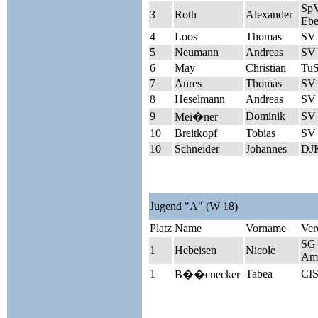
Sp
3
Roth
Alexander
Ebe
4
Loos
Thomas
SV 
5
Neumann
Andreas
SV
6
May
Christian
TuS
7
Aures
Thomas
SV 
8
Heselmann
Andreas
SV
9
Dominik
SV 
Mei�ner
10
Breitkopf
Tobias
SV
10
Schneider
Johannes
DJK
Jugend "A" (W 18)
Platz
Name
Vorname
Ver
SG 
1
Hebeisen
Nicole
Am
1
Tabea
CIS
B��enecker