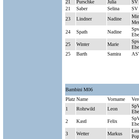
21
Purschke
Julia
SV
21
Saber
Selina
SV 
Mi
23
Lindner
Nadine
Men
Sp
24
Spath
Nadine
Ebe
Sp
25
Winter
Marie
Ebe
25
Barth
Samira
AS
Bambini M06
Platz
Name
Vorname
Ver
Sp
1
Rohrwild
Leon
Ebe
Sp
2
Kastl
Felix
Ebe
Lau
3
Wetter
Markus
Pop