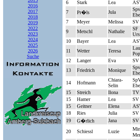
2015
6
Stark
Lea
AS
2016
Sp
2017
7
Jula
Pr�ls
Ebe
2018
7
Meyer
Melissa
SV 
2019
2022
SF
9
Metschl
Nathalie
2023
Urs
2024
10
Bayer
Lea
AS
2025
Lau
2026
11
Wetter
Teresa
Pop
Suche
12
Langer
Eva
SV 
Sp
13
Friedrich
Monique
Ebe
Chiara-
Sp
14
Hofmann
Selin
Ebe
15
Streich
Ilona
TV
15
Hamer
Lea
SV
15
Geitner
Elena
AS
18
Ries
Julia
SV 
19
Jana
SV 
G�rlich
Mi
20
Schiessl
Luzie
Men