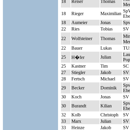
18
Reiser
Thomas
Men
Sp
18
Rieger
Maximilian
Ebe
18
Aumeier
Jonas
Spv
22
Ries
Tobias
SV
Mi
22
Wolfsteiner
Thomas
Men
22
Bauer
Lukas
TUS
Lau
25
Julian
H�fer
Pop
25
Kastner
Tim
SC 
27
Stiegler
Jakob
SV
28
Fertsch
Michael
SV 
Sp
29
Becker
Dominik
Ebe
30
Koch
Jonas
SV 
Sp
30
Burandt
Kilian
Ebe
32
Kolb
Christoph
SV 
33
Marx
Julian
SV 
33
Heinze
Jakob
SV