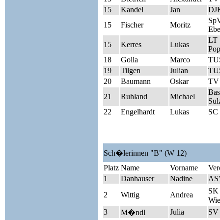
15
Kandel
Jan
DJK
Sp
15
Fischer
Moritz
Ebe
LT
15
Kerres
Lukas
Pop
18
Golla
Marco
TUS
19
Tilgen
Julian
TUS
20
Baumann
Oskar
TV
Bas
21
Ruhland
Michael
Sul
22
Engelhardt
Lukas
SC 
Sch�lerinnen "B" (W 12)
Platz
Name
Vorname
Ver
1
Danhauser
Nadine
AS
SK 
2
Wittig
Andrea
Wie
3
Julia
SV
M�ndl