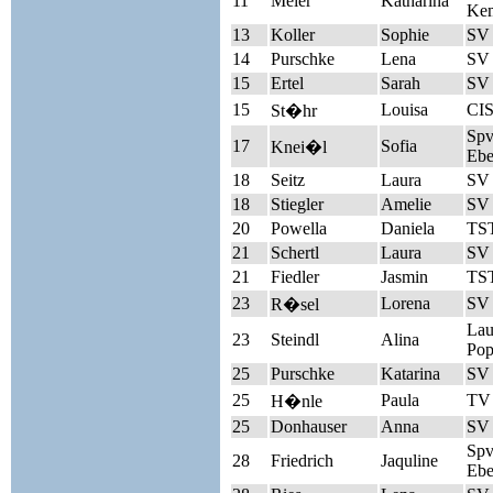
11
Meier
Katharina
Kem
13
Koller
Sophie
SV
14
Purschke
Lena
SV
15
Ertel
Sarah
SV 
15
Louisa
CIS
St�hr
Sp
17
Sofia
Knei�l
Ebe
18
Seitz
Laura
SV 
18
Stiegler
Amelie
SV
20
Powella
Daniela
TST
21
Schertl
Laura
SV
21
Fiedler
Jasmin
TST
23
Lorena
SV
R�sel
Lau
23
Steindl
Alina
Pop
25
Purschke
Katarina
SV
25
Paula
TV
H�nle
25
Donhauser
Anna
SV 
Sp
28
Friedrich
Jaquline
Ebe