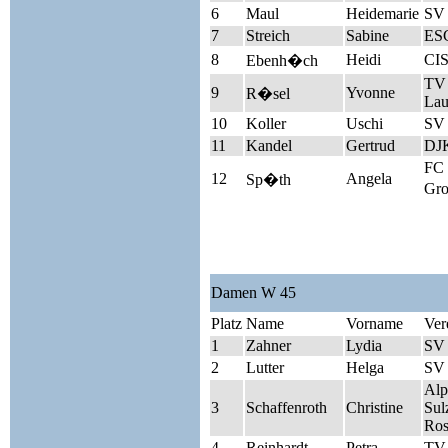
6
Maul
Heidemarie
SV 
7
Streich
Sabine
ES
8
Heidi
CIS
Ebenh�ch
TV 
9
Yvonne
R�sel
Lau
10
Koller
Uschi
SV
11
Kandel
Gertrud
DJK
FC
12
Angela
Sp�th
Gro
Damen W 45
Platz
Name
Vorname
Ver
1
Zahner
Lydia
SV 
2
Lutter
Helga
SV 
Alp
3
Schaffenroth
Christine
Sul
Ros
4
Reinhardt
Petra
TV 