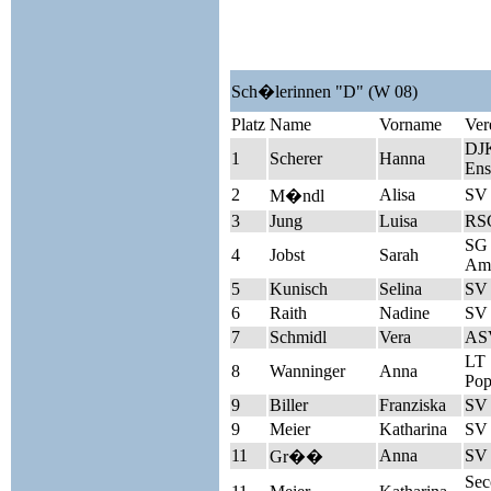
Sch�lerinnen "D" (W 08)
Platz
Name
Vorname
Ver
DJK
1
Scherer
Hanna
Ens
2
Alisa
SV
M�ndl
3
Jung
Luisa
RSC
SG 
4
Jobst
Sarah
Am
5
Kunisch
Selina
SV
6
Raith
Nadine
SV
7
Schmidl
Vera
AS
LT
8
Wanninger
Anna
Pop
9
Biller
Franziska
SV
9
Meier
Katharina
SV
11
Anna
SV
Gr��
Sec