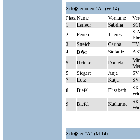
Sch�lerinnen "A" (W 14)
Platz
Name
Vorname
Ver
1
Langer
Sabrina
SC
Sp
2
Feuerer
Theresa
Ebe
3
Streich
Carina
TV
4
Stefanie
AS
B�r
Mi
5
Heinke
Daniela
Men
5
Siegert
Anja
SV
7
Lutz
Katja
SV
SK 
8
Biefel
Elisabeth
Wie
SK 
9
Biefel
Katharina
Wie
Sch�ler "A" (M 14)