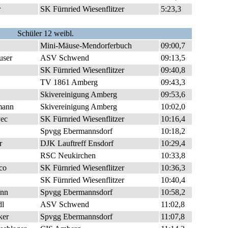
r
SK Fürnried Wiesenflitzer
5:23,3
Schüler 12 weibl.
Mini-Mäuse-Mendorferbuch
09:00,7
user
ASV Schwend
09:13,5
SK Fürnried Wiesenflitzer
09:40,8
TV 1861 Amberg
09:43,3
Skivereinigung Amberg
09:53,6
mann
Skivereinigung Amberg
10:02,0
ec
SK Fürnried Wiesenflitzer
10:16,4
Spvgg Ebermannsdorf
10:18,2
r
DJK Lauftreff Ensdorf
10:29,4
RSC Neukirchen
10:33,8
co
SK Fürnried Wiesenflitzer
10:36,3
SK Fürnried Wiesenflitzer
10:40,4
nn
Spvgg Ebermannsdorf
10:58,2
dl
ASV Schwend
11:02,8
ker
Spvgg Ebermannsdorf
11:07,8