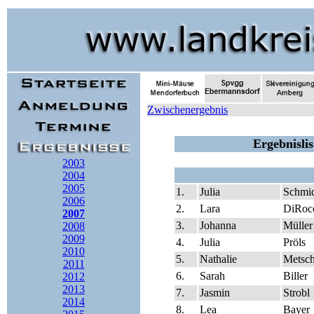
Zwischenergebnis
Ergebnisli
2003
2004
2005
1.
Julia
Schmi
2006
2.
Lara
DiRoc
2007
3.
Johanna
Müller
2008
2009
4.
Julia
Pröls
2010
5.
Nathalie
Metsch
2011
6.
Sarah
Biller
2012
2013
7.
Jasmin
Strobl
2014
8.
Lea
Bayer