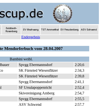
Endergebnis
ste Mendorferbuch vom 28.04.2007
Bambini weibl.
dbauer
Spvgg Ebermannsdorf
2:20,6
co
SK Fürnried Wiesenflitzer
2:34,3
SK Fürnried Wiesenflitzer
2:39,8
Spvgg Ebermannsdorf
2:41,1
l
SF Ursulapoppenricht
2:52,4
Skivereinigung Amberg
2:54,7
Spvgg Ebermannsdorf
2:55,5
ASV Schwend
2:57,7