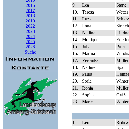
2015
9.
Lea
Stark
2016
2017
10.
Teresa
Wetter
2018
11.
Luzie
Schies
2019
12.
Ilona
Streich
2022
2023
13.
Nadine
Lindne
2024
14.
Monique
Friedr
2025
15.
Julia
Pursch
2026
Suche
16.
Marina
Windi
17.
Veronika
Müller
18.
Nadine
Spath
19.
Paula
Heinz
20.
Sofie
Winter
21.
Ronja
Müller
22.
Sophia
Gräß
23.
Marie
Winter
1.
Leon
Rohrw