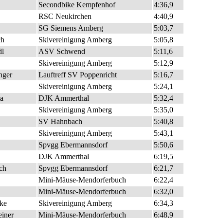
Secondbike Kempfenhof
4:36,9
RSC Neukirchen
4:40,9
SG Siemens Amberg
5:03,7
ch
Skivereinigung Amberg
5:05,8
dl
ASV Schwend
5:11,6
Skivereinigung Amberg
5:12,9
nger
Lauftreff SV Poppenricht
5:16,7
Skivereinigung Amberg
5:24,1
a
DJK Ammerthal
5:32,4
Skivereinigung Amberg
5:35,0
SV Hahnbach
5:40,8
Skivereinigung Amberg
5:43,1
Spvgg Ebermannsdorf
5:50,6
DJK Ammerthal
6:19,5
ich
Spvgg Ebermannsdorf
6:21,7
Mini-Mäuse-Mendorferbuch
6:22,4
Mini-Mäuse-Mendorferbuch
6:32,0
ke
Skivereinigung Amberg
6:34,3
einer
Mini-Mäuse-Mendorferbuch
6:48,9