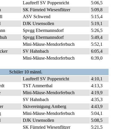
Lauftreff SV Poppenricht
5:06,5
n
SK Fürnried Wiesenflitzer
5:09,8
dl
ASV Schwend
5:15,4
l
DJK Ursensollen
5:19,1
ann
Spvgg Ebermannsdorf
5:26,5
chuh
Spvgg Ebermannsdorf
5:49,4
Mini-Mäuse-Mendorferbuch
5:52,1
cker
SV Hahnbach
6:05,4
Mini-Mäuse-Mendorferbuch
6:39,0
Schüler 10 männl.
Lauftreff SV Poppenricht
4:10,1
rdt
TST Ammerthal
4:13,3
e
Mini-Mäuse-Mendorferbuch
4:19,9
SV Hahnbach
4:35,3
er
Skivereinigung Amberg
4:43,9
g
Mini-Mäuse-Mendorferbuch
5:04,1
l
DJK Ursensollen
5:08,5
SK Fürnried Wiesenflitzer
5:21,5