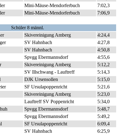
ler
Mini-Mäuse-Mendorferbuch
7:02,3
ler
Mini-Mäuse-Mendorferbuch
7:06,9
Schüler 8 männl.
er
Skivereinigung Amberg
4:24,4
nger
SV Hahnbach
4:27,8
SV Hahnbach
4:50,8
Spvgg Ebermannsdorf
4:55,6
r
Skivereinigung Amberg
5:12,2
SV Illschwang - Lauftreff
5:14,3
l
DJK Ursensollen
5:15,0
ier
SF Ursulapoppenricht
5:21,6
Skivereinigung Amberg
5:23,0
Lauftreff SV Poppenricht
5:34,0
chuh
Spvgg Ebermannsdorf
5:48,7
Spvgg Ebermannsdorf
5:49,2
l
SF Ursulapoppenricht
6:09,4
SV Hahnbach
6:25,9