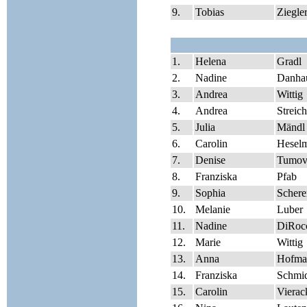
9.
Tobias
Ziegle
1.
Helena
Gradl
2.
Nadine
Danha
3.
Andrea
Wittig
4.
Andrea
Streich
5.
Julia
Mändl
6.
Carolin
Hesel
7.
Denise
Tumov
8.
Franziska
Pfab
9.
Sophia
Schere
10.
Melanie
Luber
11.
Nadine
DiRoc
12.
Marie
Wittig
13.
Anna
Hofma
14.
Franziska
Schmi
15.
Carolin
Vierac