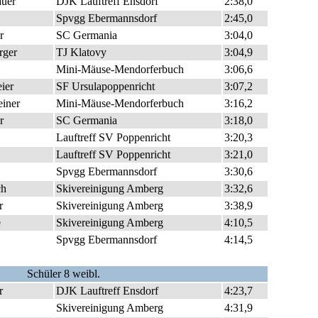
uer
DJK Lauftreff Ensdorf
2:38,0
Spvgg Ebermannsdorf
2:45,0
r
SC Germania
3:04,0
rger
TJ Klatovy
3:04,9
Mini-Mäuse-Mendorferbuch
3:06,6
ier
SF Ursulapoppenricht
3:07,2
einer
Mini-Mäuse-Mendorferbuch
3:16,2
r
SC Germania
3:18,0
Lauftreff SV Poppenricht
3:20,3
Lauftreff SV Poppenricht
3:21,0
Spvgg Ebermannsdorf
3:30,6
ch
Skivereinigung Amberg
3:32,6
r
Skivereinigung Amberg
3:38,9
e
Skivereinigung Amberg
4:10,5
Spvgg Ebermannsdorf
4:14,5
Schüler 8 weibl.
r
DJK Lauftreff Ensdorf
4:23,7
Skivereinigung Amberg
4:31,9