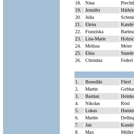
18.
Nina
Prechtl
19.
Jennifer
Härlei
20.
Julia
Schmi
21.
Elena
Kande
22.
Franziska
Bartm
23.
Lisa-Marie
Holzs
24.
Melissa
Meier
25.
Elisa
Stande
26.
Christina
Federl
1.
Benedikt
Flierl
2.
Martin
Gebha
3.
Bastian
Heink
4.
Nikolas
Rösl
5.
Lukas
Hamm
6.
Martin
Dellin
7.
Jan
Kande
8.
Max
Müller