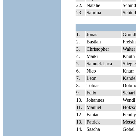
22.
Natalie
Schind
23.
Sabrina
Schind
1.
Jonas
Grundl
2.
Bastian
Freisi
3.
Christopher
Walter
4.
Maiki
Knuth
5.
Samuel-Luca
Stiegle
6.
Nico
Knarr
7.
Leon
Kande
8.
Tobias
Dobme
9.
Felix
Scharl
10.
Johannes
Wendl
11.
Manuel
Holzs
12.
Fabian
Fendly
13.
Patrick
Metsch
14.
Sascha
Göbel