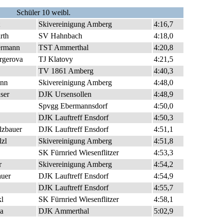
Schüler 10 weibl.
Skivereinigung Amberg
4:16,7
rth
SV Hahnbach
4:18,0
rmann
TST Ammerthal
4:20,8
rgerova
TJ Klatovy
4:21,5
TV 1861 Amberg
4:40,3
nn
Skivereinigung Amberg
4:48,0
ser
DJK Ursensollen
4:48,9
Spvgg Ebermannsdorf
4:50,0
DJK Lauftreff Ensdorf
4:50,3
lzbauer
DJK Lauftreff Ensdorf
4:51,1
zl
Skivereinigung Amberg
4:51,8
SK Fürnried Wiesenflitzer
4:53,3
r
Skivereinigung Amberg
4:54,2
uer
DJK Lauftreff Ensdorf
4:54,9
DJK Lauftreff Ensdorf
4:55,7
l
SK Fürnried Wiesenflitzer
4:58,1
a
DJK Ammerthal
5:02,9