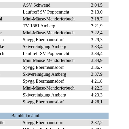
ASV Schwend
3:04,5
Lauftreff SV Poppenricht
3:13,0
sl
Mini-Mäuse-Mendorferbuch
3:18,7
TV 1861 Amberg
3:21,9
r
Mini-Mäuse-Mendorferbuch
3:22,4
ich
Spvgg Ebermannsdorf
3:29,3
ke
Skivereinigung Amberg
3:33,4
sch
Lauftreff SV Poppenricht
3:34,4
Mini-Mäuse-Mendorferbuch
3:34,9
Spvgg Ebermannsdorf
3:36,7
e
Skivereinigung Amberg
3:37,9
Spvgg Ebermannsdorf
4:21,8
Mini-Mäuse-Mendorferbuch
4:22,3
Skivereinigung Amberg
4:23,3
Spvgg Ebermannsdorf
4:26,1
Bambini männl.
ild
Spvgg Ebermannsdorf
2:37,2