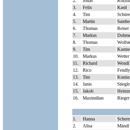
2.
Jonas
Kotzba
3.
Felix
Kastl
4.
Tim
Schüre
5.
Martin
Sambe
6.
Thomas
Reiser
7.
Markus
Dobme
8.
Thomas
Wolfst
9.
Tim
Kastne
10.
Markus
Wetter
11.
Richard
Wendl
12.
Rico
Fendly
13.
Tim
Kunis
14.
Janis
Stiegle
15.
Jakob
Heinz
16.
Maximilian
Rieger
1.
Hanna
Schere
2.
Alisa
Mändl