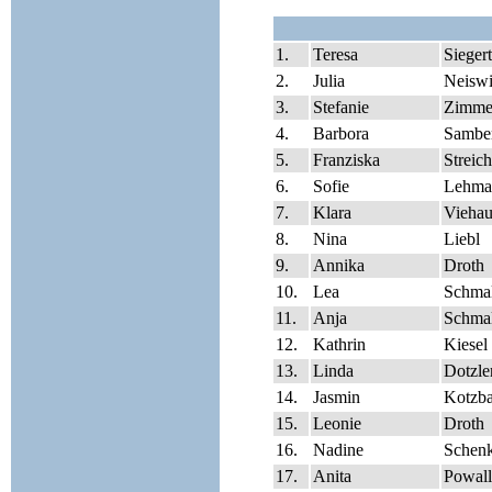
1.
Teresa
Siegert
2.
Julia
Neiswi
3.
Stefanie
Zimme
4.
Barbora
Sambe
5.
Franziska
Streich
6.
Sofie
Lehma
7.
Klara
Viehau
8.
Nina
Liebl
9.
Annika
Droth
10.
Lea
Schma
11.
Anja
Schmal
12.
Kathrin
Kiesel
13.
Linda
Dotzle
14.
Jasmin
Kotzba
15.
Leonie
Droth
16.
Nadine
Schenk
17.
Anita
Powall