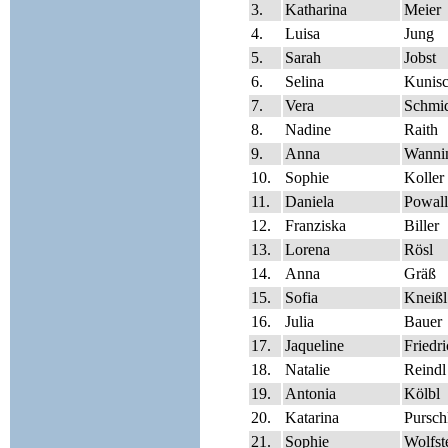
3.
Katharina
Meier
4.
Luisa
Jung
5.
Sarah
Jobst
6.
Selina
Kunis
7.
Vera
Schmi
8.
Nadine
Raith
9.
Anna
Wanni
10.
Sophie
Koller
11.
Daniela
Powall
12.
Franziska
Biller
13.
Lorena
Rösl
14.
Anna
Gräß
15.
Sofia
Kneißl
16.
Julia
Bauer
17.
Jaqueline
Friedr
18.
Natalie
Reindl
19.
Antonia
Kölbl
20.
Katarina
Pursch
21.
Sophie
Wolfst