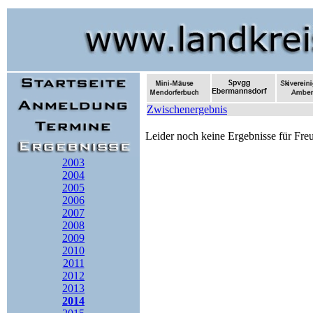
Zwischenergebnis
Leider noch keine Ergebnisse für Fre
2003
2004
2005
2006
2007
2008
2009
2010
2011
2012
2013
2014